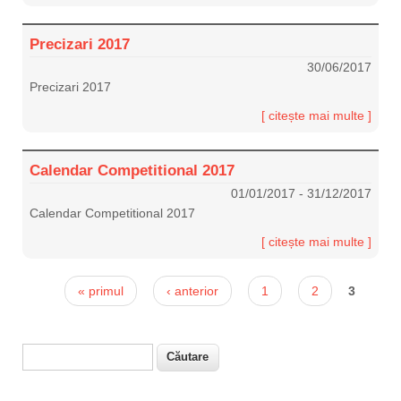
Precizari 2017
30/06/2017
Precizari 2017
[ citește mai multe ]
Calendar Competitional 2017
01/01/2017
-
31/12/2017
Calendar Competitional 2017
[ citește mai multe ]
Pagini
« primul
‹ anterior
1
2
3
Căutare
Formular de căutare