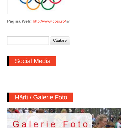
Pagina Web:
http://www.cosr.ro/
(link is external)
Căutare
Formular de căutare
Social Media
Hărți / Galerie Foto