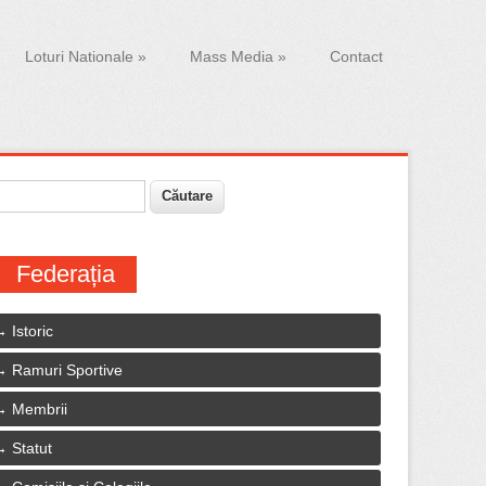
Loturi Nationale
»
Mass Media
»
Contact
ăutare
ormular de căutare
Federația
Istoric
Ramuri Sportive
Membrii
Statut