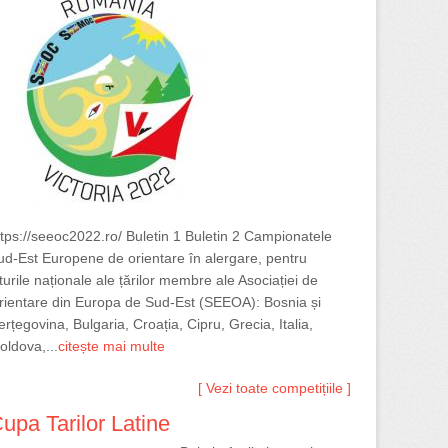
ttps://seeoc2022.ro/ Buletin 1 Buletin 2 Campionatele
ud-Est Europene de orientare în alergare, pentru
turile naționale ale țărilor membre ale Asociației de
rientare din Europa de Sud-Est (SEEOA): Bosnia și
rțegovina, Bulgaria, Croația, Cipru, Grecia, Italia,
oldova,...
citește mai multe
[ Vezi toate competițiile ]
upa Tarilor Latine