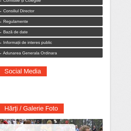
Comisiile și Colegiile
Consiliul Director
Regulamente
Bază de date
Informații de interes public
Adunarea Generala Ordinara
Social Media
Hărți / Galerie Foto