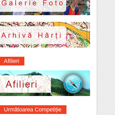
Afilieri
Următoarea Competiție