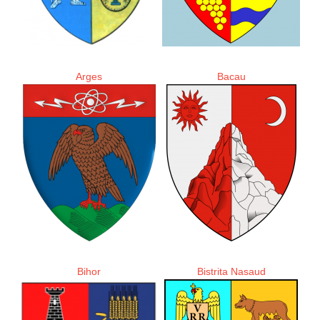
Arges
Bacau
Bihor
Bistrita Nasaud