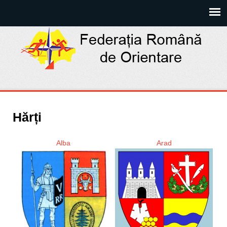
Hărți
Alba
Arad
Pagini