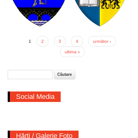
1
2
3
4
următor ›
ultima »
Căutare
Formular de căutare
Social Media
Hărți / Galerie Foto