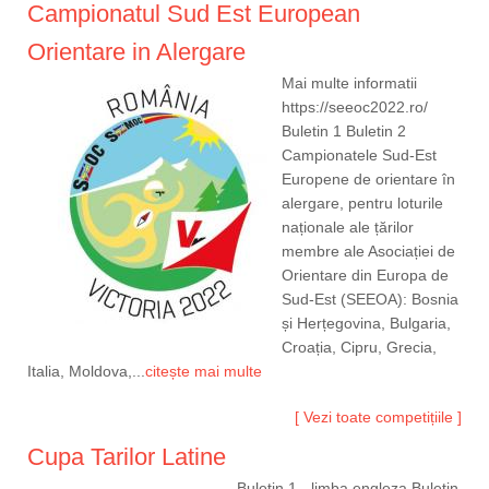
Campionatul Sud Est European
Orientare in Alergare
Mai multe informatii
https://seeoc2022.ro/
Buletin 1 Buletin 2
Campionatele Sud-Est
Europene de orientare în
alergare, pentru loturile
naționale ale țărilor
membre ale Asociației de
Orientare din Europa de
Sud-Est (SEEOA): Bosnia
și Herțegovina, Bulgaria,
Croația, Cipru, Grecia,
Italia, Moldova,...
citește mai multe
[ Vezi toate competițiile ]
Cupa Tarilor Latine
Buletin 1 - limba engleza Buletin