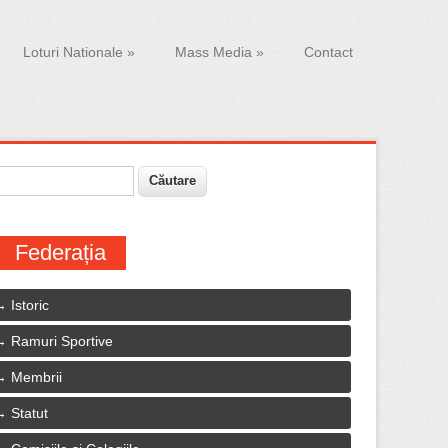
Loturi Nationale
»
Mass Media
»
Contact
ăutare
ormular de căutare
Federația
Istoric
Ramuri Sportive
Membrii
Statut