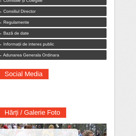
Comisiile și Colegiile
Consiliul Director
Regulamente
Bază de date
Informații de interes public
Adunarea Generala Ordinara
Social Media
Hărți / Galerie Foto