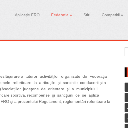
Aplicație FRO
Federația
»
Stiri
Competitii
»
C
F
 desfăşurare a tuturor activităţilor organizate de Federaţia
le referitoare la atribuţiile şi sarcinile conducerii şi a
le (Asociaţiilor judeţene de orientare şi a municipiului
ificare sportivă, recompense şi sancţiuni ce se aplică
 FRO şi a prezentului Regulament, reglementări referitoare la