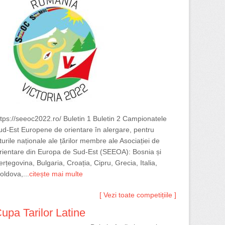
ttps://seeoc2022.ro/ Buletin 1 Buletin 2 Campionatele
ud-Est Europene de orientare în alergare, pentru
turile naționale ale țărilor membre ale Asociației de
rientare din Europa de Sud-Est (SEEOA): Bosnia și
rțegovina, Bulgaria, Croația, Cipru, Grecia, Italia,
oldova,...
citește mai multe
[ Vezi toate competițiile ]
upa Tarilor Latine