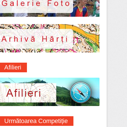
Afilieri
Următoarea Competiție