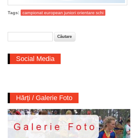
Tags:
campionat european juniori orientare schi
Căutare
Formular de căutare
Social Media
Hărți / Galerie Foto