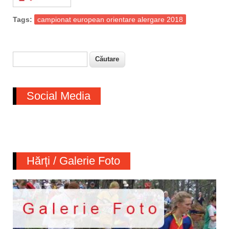
Tags:
campionat european orientare alergare 2018
Căutare
Formular de căutare
Social Media
Hărți / Galerie Foto