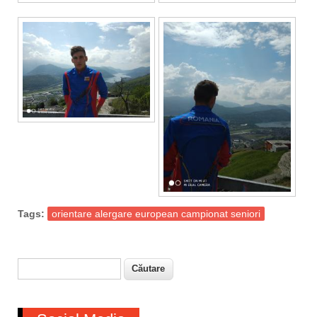
Tags:
orientare alergare european campionat seniori
Căutare
Formular de căutare