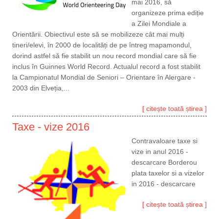
mai 2016, să
organizeze prima ediție
a Zilei Mondiale a
Orientării. Obiectivul este să se mobilizeze cât mai mulți
tineri/elevi, în 2000 de localități de pe întreg mapamondul,
dorind astfel să fie stabilit un nou record mondial care să fie
inclus în Guinnes World Record. Actualul record a fost stabilit
la Campionatul Mondial de Seniori – Orientare în Alergare -
2003 din Elveția,...
[ citește toată știrea ]
Taxe - vize 2016
Contravaloare taxe si
vize in anul 2016 -
descarcare Borderou
plata taxelor si a vizelor
in 2016 - descarcare
[ citește toată știrea ]