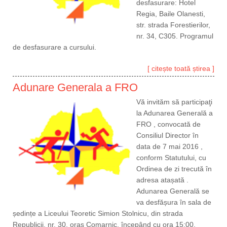
desfasurare: Hotel
Regia, Baile Olanesti,
str. strada Forestierilor,
nr. 34, C305. Programul
de desfasurare a cursului.
[ citește toată știrea ]
Adunare Generala a FRO
Vă invităm să participaţi
la Adunarea Generală a
FRO , convocată de
Consiliul Director în
data de 7 mai 2016 ,
conform Statutului, cu
Ordinea de zi trecută în
adresa atașată .
Adunarea Generală se
va desfășura în sala de
ședințe a Liceului Teoretic Simion Stolnicu, din strada
Republicii, nr. 30, oraș Comarnic, începând cu ora 15:00.