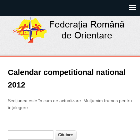
Calendar competitional national
2012
Secțiunea este în curs de actualizare. Mulțumim frumos pentru
înțelegere.
Căutare
Formular de căutare