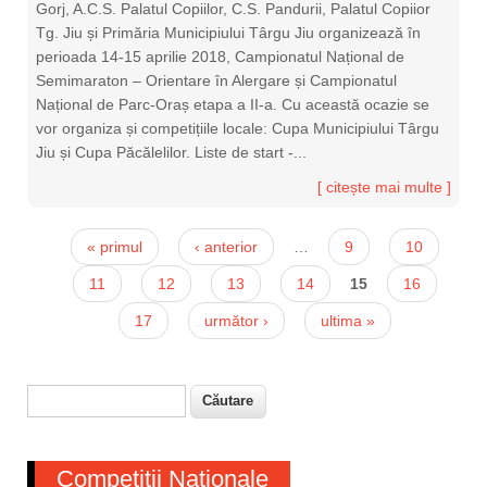
Gorj, A.C.S. Palatul Copiilor, C.S. Pandurii, Palatul Copiior
Tg. Jiu și Primăria Municipiului Târgu Jiu organizează în
perioada 14-15 aprilie 2018, Campionatul Național de
Semimaraton – Orientare în Alergare și Campionatul
Național de Parc-Oraș etapa a II-a. Cu această ocazie se
vor organiza și competițiile locale: Cupa Municipiului Târgu
Jiu și Cupa Păcălelilor. Liste de start -...
[ citește mai multe ]
Pagini
« primul
‹ anterior
…
9
10
11
12
13
14
15
16
17
următor ›
ultima »
Căutare
Formular de căutare
Competiții Naționale