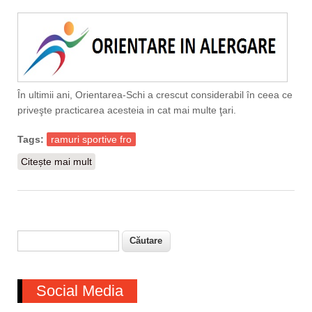
În ultimii ani, Orientarea-Schi a crescut considerabil în ceea ce
priveşte practicarea acesteia in cat mai multe ţari.
Tags:
ramuri sportive fro
Citește mai mult
despre Ramuri Sportive Federația Română de
Orientare
Căutare
Formular de căutare
Social Media