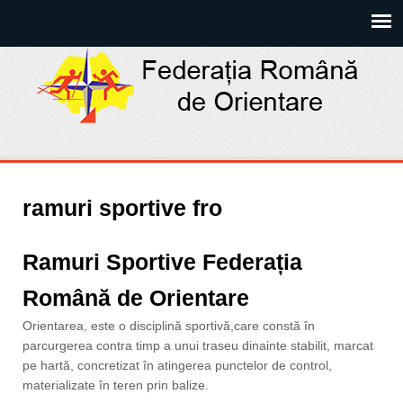
ramuri sportive fro
Ramuri Sportive Federația
Română de Orientare
Orientarea, este o disciplină sportivă,care constă în
parcurgerea contra timp a unui traseu dinainte stabilit, marcat
pe hartă, concretizat în atingerea punctelor de control,
materializate în teren prin balize.