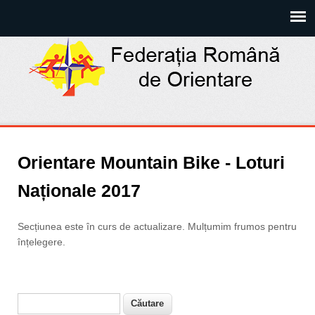
Orientare Mountain Bike - Loturi
Naționale 2017
Secțiunea este în curs de actualizare. Mulțumim frumos pentru
înțelegere.
Căutare
Formular de căutare