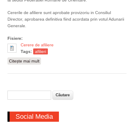
la sediul Federatiei Romane de Orientare.
Cererile de afiliere sunt aprobate provizoriu in Consiliul
Director, aprobarea definitiva fiind acordata prin votul Adunarii
Generale.
Fisiere:
Cerere de afiliere
Tags:
afilieri
Citește mai mult
despre Afilieri Federația Română de Orientare
Căutare
Formular de căutare
Social Media